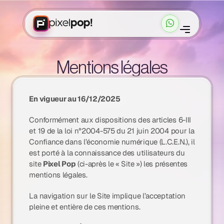
C
a
s
c
l
i
e
n
t
s
T
a
r
i
f
s
Cadrer mon projet
Mentions légales
Cadrer mon projet
En vigueur au 16/12/2025
Conformément aux dispositions des articles 6-III
et 19 de la loi n°2004-575 du 21 juin 2004 pour la
Confiance dans l’économie numérique (L.C.E.N.), il
est porté à la connaissance des utilisateurs du
site
Pixel Pop
(ci-après le « Site ») les présentes
mentions légales.
La navigation sur le Site implique l’acceptation
pleine et entière de ces mentions.