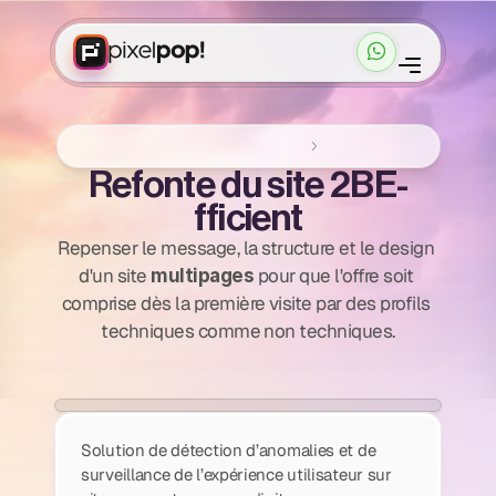
C
a
s
c
l
i
e
n
t
s
T
a
r
i
f
s
Accueil
Réalisations Framer
2Be-FFICIENT
Cadrer mon projet
Cadrer mon projet
Refonte du site 2BE-
fficient
Repenser le message, la structure et le design 
d'un site 
 pour que l'offre soit 
multipages
comprise dès la première visite par des profils 
techniques comme non techniques.
Solution de détection d’anomalies et de 
surveillance de l’expérience utilisateur sur 