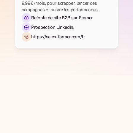
9,99€/mois, pour scrapper, lancer des 
campagnes et suivre les performances.
Refonte de site B2B sur Framer
Prospection LinkedIn.
https://sales-farmer.com/fr
Contexte
Landing page initiale peu crédible et 
peu convaincante visuellement.
Message confus, malgré un 
positionnement prix très 
différenciant.
Univers de marque pauvre et peu 
marqué.