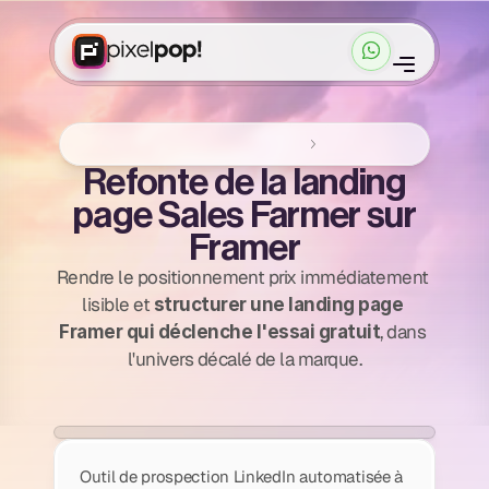
C
a
s
c
l
i
e
n
t
s
T
a
r
i
f
s
Accueil
Réalisations Framer
Sales Farmer
Cadrer mon projet
Cadrer mon projet
Refonte de la landing
page Sales Farmer sur
Framer
Rendre le positionnement prix immédiatement 
lisible et 
structurer une landing page 
, dans 
Framer qui déclenche l'essai gratuit
l'univers décalé de la marque.
Outil de prospection LinkedIn automatisée à 